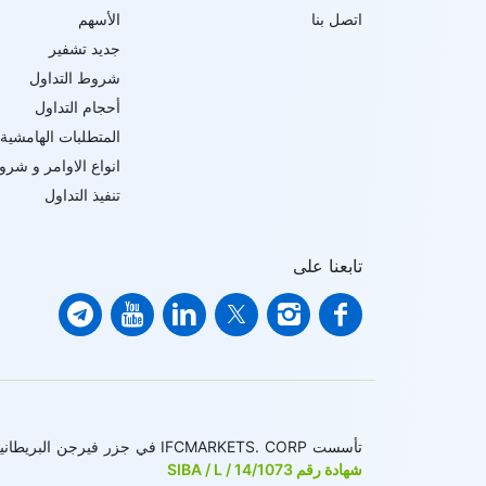
اتصل بنا
الأسهم
جديد تشفير
شروط التداول
أحجام التداول
المتطلبات الهامشية
انواع الاوامر و شرو
تنفيذ التداول
تابعنا على
تأسست IFCMARKETS. CORP في جزر فيرجن البريطانية تحت رقم التسجيل 669838 ومرخصة من قبل لجنة الخدمات المالية لجزر فيرجن البريطانية (BVI FSC) للقيام بالأعمال الاستثمارية ،
شهادة رقم SIBA / L / 14/1073