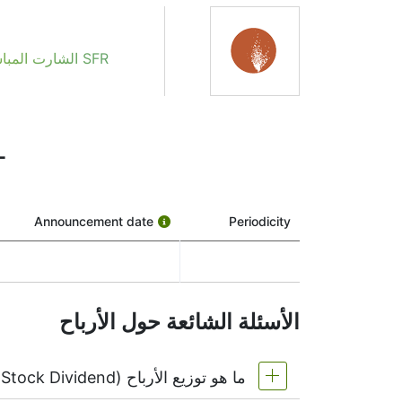
تاريخ توزيعات أرباح SFR
إذا كنت تتابع Sandfire Resources NL (رمز السهم: SFR)، فربما صادفت مصطلح “تاريخ توزيعات أرباح SFR”. ولكن ماذا يعني فعليًا، ولماذا يجب أن تهتم به؟
SFR الشارت المباشر
ذلك، رغم أنها معروفة أكثر بنمو السهم بدلاً من توزي
تاريخ التوزيعات ليس مجرد تاريخ واحد — بل هناك ع
NL
1. تاريخ الإعلان
هذا هو الوقت الذي تعلن فيه Sandfire Resources NL رسميًا أنها ستدفع توزيعات أرباح. وتوضح الشركة للجمهور كم ستدفع لكل سهم وتحدد باقي الجدول الزمني.
2. تاريخ الاستحقاق (أو “Ex-Date”)
Periodicity
Announcement date
المرة.
3. تاريخ التسجيل
الأسئلة الشائعة حول الأرباح
يكون اسمك في هذه القائمة.
ما هو توزيع الأرباح (Stock Dividend)؟
4. تاريخ الدفع