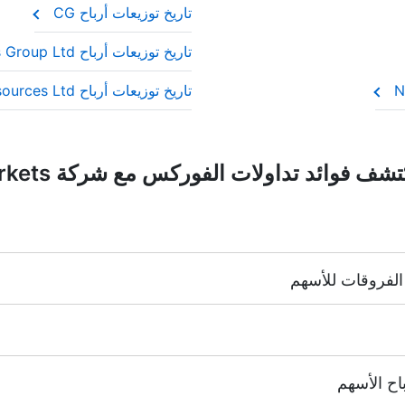
تاريخ توزيعات أرباح CG
اح” لأن المستثمرين يثقون بأنها ستواصل الدفع عاماً بعد عام.
تاريخ توزيعات أرباح Fortescue Metals Group Ltd
تاريخ توزيعات أرباح Iluka Resources Ltd
NYSE | Nasdaq
(الولايات المتحدة الأمر
نغ),
TSE
(اليابان).