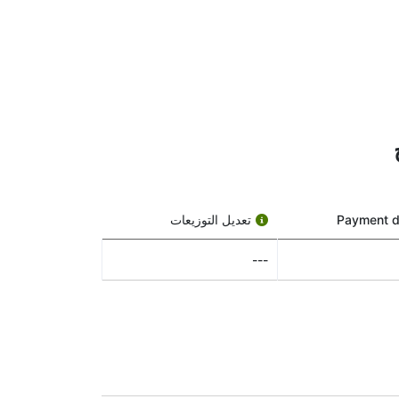
التوزيعات هي دفعات مالية تقدمها الشركة لمساهميها — أشبه بمكافأة على امتلاك أسهمها. ليست كل الشركات تقدم توزيعات أرباح، لكن Sandfire Resources NL تفعل
حد منها:
Payment d
تعديل التوزيعات
 الاستحقاق. إذا اشتريت السهم في أو بعد هذا التاريخ، فلن تحصل على التوزيعات هذه
---
حصل على التوزيعات. إذا اشتريت السهم قبل تاريخ الاستحقاق، يجب أن