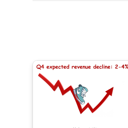
يحصل أصحاب صفقات الطويلة لـ (CFD) المفتوحة على حصص موزعة تساوي قيمة توزيع الدفع. عند حساب تعديل إيجابي يتم خصم ضريبة بنسبة 20٪ من مبلغ
بالنسبة إلى منصتي NetTradeX و MT4 يساوي الحد الأدنى للعمولة لصفقة واحدة قيمة النقطة الواحدة باستثناء الأسهم الصينية مع الحد الأدنى للعمولة من 8
HKD والأسهم اليابانية - 100 ين والأسهم الكندية - 1.5 CAD. بالنسبة إلى MT5 يتم تحديد الحد الأدنى للعمولة من خلال عملة الرصيد في الحساب - 1 دولار