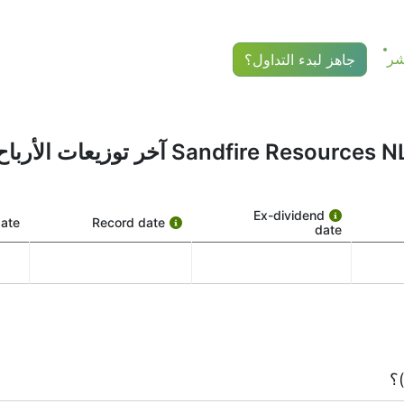
جاهز لبدء التداول؟
عات كبيرة.
دة تواريخ أساسية تشكل الجدول الزمني للتوزيعات. وإليك معنى كل وا
Sandfire Resources  آخر توزيعات الأرباح
Ex-dividend
ate
Record date
date
هذا التاريخ بالغ الأهمية. للحصول على التوزيعات، يجب أن تمتلك سهم SFR قبل تاريخ
هذا هو الوقت الذي تنظر فيه Sandfire Resources NL إلى قائمة المساهمين وتحدد من يجب أن ي