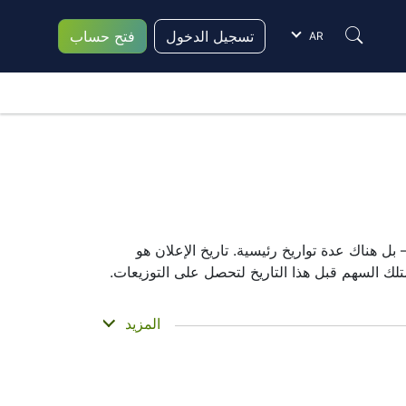
تسجيل الدخول
فتح حساب
AR
 هناك عدة تواريخ رئيسية. تاريخ الإعلان هو
تاريخ التسجيل هو عندما تتحقق CHINA RES POWE من قائمة المساهمين لديها، أما تاريخ الدفع فهو عندما تحصل فعليًا على الأموال. تقوم CHINA RES POWE بدفع
المزيد
توزيعات أرباح، لكنها صغيرة — حيث تركز الشركة أكثر على النمو بدلاً من دفع توزيعات كبيرة. ومع ذلك، فإن معرفة تاريخ توزيعات أرباح 0836 يساعد في التخطيط