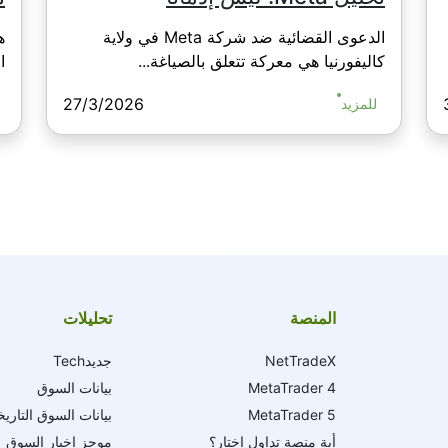
الدعوى القضائية ضد شركة Meta في ولاية
ه
كاليفورنيا هي معركة تتعلق بالصياغة...
ال
27/3/2026
للمزيد
المنصة
تحليلات
NetTradeX
جديدTech
MetaTrader 4
بيانات السوق
MetaTrader 5
بيانات السوق التاريخ
أية منصة تداول اختار؟
موجز اخبار السوق