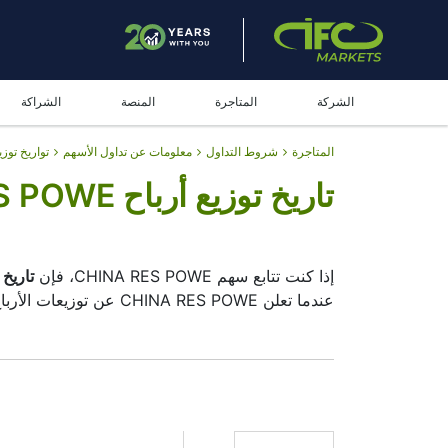
الشركة
المتاجرة
المنصة
الشراكة
المتاجرة
شروط التداول
معلومات عن تداول الأسهم
تواريخ توزي
تاريخ توزيع أرباح CHINA RES POWE
إذا كنت تتابع سهم CHINA RES POWE، فإن
تاريخ ت
عندما تعلن CHINA RES POWE عن توزيعات الأرباح. أما تاريخ الاستحقاق (Ex-dividend date) فهو الأهم — يجب أن تمتلك السهم قبل هذا التاريخ لتحصل على التوزيعات.
لتحركاتك الاستثمارية.
تاريخ توزيعات أرباح 0836