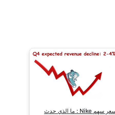
يحصل أصحاب صفقات الطويلة لـ (CFD) المفتوحة على حصص موزعة تساوي قيمة توزيع الدفع. عند حساب تعديل إيجابي يتم خصم ضريبة بنسبة 20٪ من مبلغ
بالنسبة إلى منصتي NetTradeX و MT4 يساوي الحد الأدنى للعمولة لصفقة واحدة قيمة النقطة الواحدة باستثناء الأسهم الصينية مع الحد الأدنى للعمولة من 8
HKD والأسهم اليابانية - 100 ين والأسهم الكندية - 1.5 CAD. بالنسبة إلى MT5 يتم تحديد الحد الأدنى للعمولة من خلال عملة الرصيد في الحساب - 1 دولار
سعر سهم Nike : ما الذي حدث