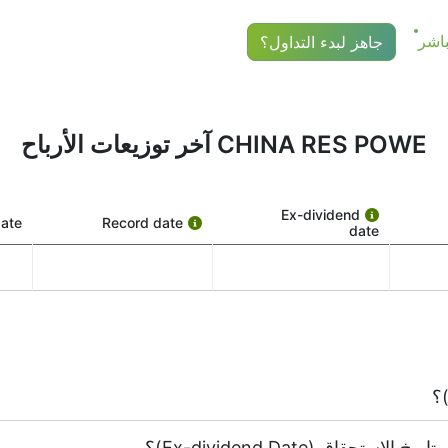
جاهز لبدء التداول؟
بيرة.
دة تواريخ أساسية تشكل الجدول الزمني للتوزيعات. وإليك معنى كل وا
CHINA RES POWE آخر توزيعات الأرباح
Ex-dividend
ate
Record date
date
هذا التاريخ بالغ الأهمية. للحصول على التوزيعات، يجب أن تمتلك سهم 0836 قبل تا
ا هو الوقت الذي تنظر فيه CHINA RES POWE إلى قائمة المساهمين وتحدد من يجب أن يحصل على 