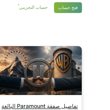
حساب التجريبي
فتح حساب
التعديل. عند حساب التعديل يمكن أيضًا إجرا
أمريكي / 1 يورو / 100 ين ياباني (للأسهم الأمريكية فقط 1 دولار أمريكي)
للمزيد من التفاصيل في صفحة "
تواريخ توزي
تفاصيل صفقة Paramount البالغة