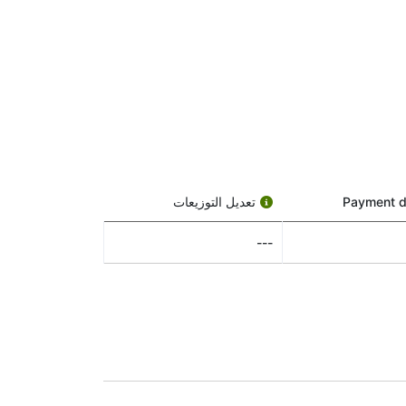
التوزيعات هي دفعات مالية تقدمها الشركة لمساهميها — أشبه بمكافأة على امتلاك أسهمها. ليست كل الشركات تقدم توزيعات أرباح، لكن CHINA RES POWE تفعل ذلك،
حد منها:
Payment d
تعديل التوزيعات
ريخ الاستحقاق. إذا اشتريت السهم في أو بعد هذا التاريخ، فلن تحصل على التوزيعات هذه
---
التوزيعات. إذا اشتريت السهم قبل تاريخ الاستحقاق، يجب أن يكون