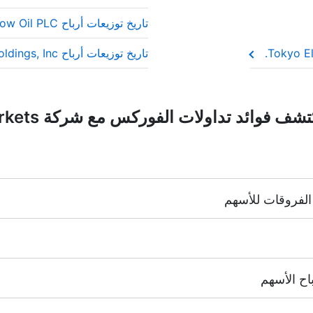
اح” لأن المستثمرين يثقون بأنها ستواصل الدفع عاماً بعد عام.
تاريخ توزيعات أرباح Tullow Oil PLC
تاريخ توزيعات أرباح JX Holdings, Inc.
NYSE | Nasdaq
(الولايات المتحدة الأمر
نغ),
TSE
(اليابان).