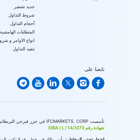
جديد تشفير
شروط التداول
أحجام التداول
المتطلبات الهامشية
انواع الاوامر و شرو
تنفيذ التداول
تابعنا على
تأسست IFCMARKETS. CORP في جزر فيرجن البريطانية تحت رقم التسجيل 669838 ومرخصة من قبل لجنة الخدمات المالية لجزر فيرجن البريطانية (BVI FSC) للقيام بالأعمال الاستثمارية ،
شهادة رقم SIBA / L / 14/1073
إشعار تحذير المخاطر:
رأس مالك في خطر. قد لا تكون المنتج