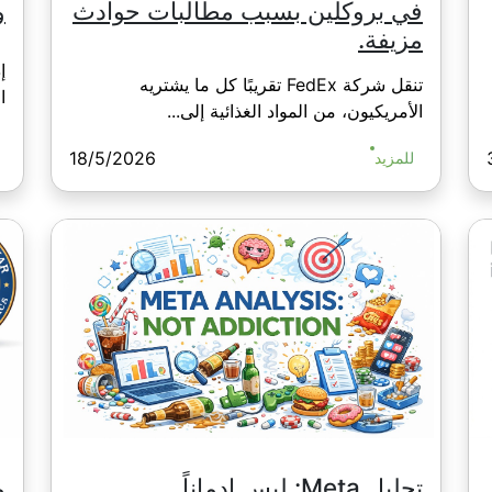
في بروكلين بسبب مطالبات حوادث
و
مزيفة.
تنقل شركة FedEx تقريبًا كل ما يشتريه
ال
الأمريكيون، من المواد الغذائية إلى...
18/5/2026
للمزيد
تحليل Meta: ليس إدماناً
من T