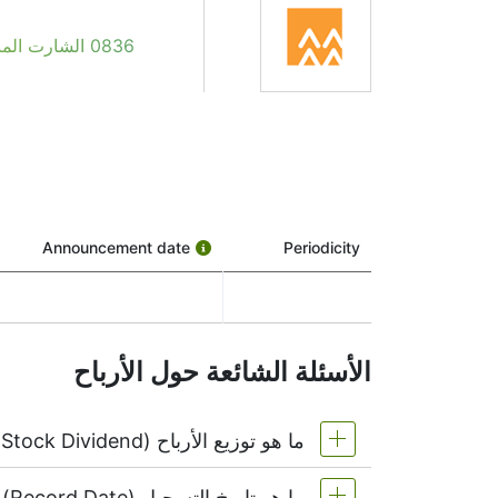
إذا كنت تتابع CHINA RES POWE (رمز السهم: 0836)، فربما صادفت مصطلح “تاريخ توزيعات أرباح 0836”. ولكن ماذا يعني فعليًا، ولماذا يجب أن تهتم به؟
0836 الشارت المباشر
رغم أنها معروفة أكثر بنمو السهم بدلاً من توزيعات ك
تاريخ التوزيعات ليس مجرد تاريخ واحد — بل هناك ع
1. تاريخ الإعلان
هذا هو الوقت الذي تعلن فيه CHINA RES POWE رسميًا أنها ستدفع توزيعات أرباح. وتوضح الشركة للجمهور كم ستدفع لكل سهم وتحدد باقي الجدول الزمني.
2. تاريخ الاستحقاق (أو “Ex-Date”)
Periodicity
Announcement date
المرة.
3. تاريخ التسجيل
الأسئلة الشائعة حول الأرباح
هذ
اسمك في هذه القائمة.
ما هو توزيع الأرباح (Stock Dividend)؟
4. تاريخ الدفع
هذا هو اليوم الذي تصلك فيه الأموال فعليًا. تقوم CHINA RES POWE بإرسال التوزيعات لجميع المساهمين المستحقين في هذا اليوم.
ما هو تاريخ التسجيل (Record Date) وتاريخ الاستحقاق (Ex-dividend Date)؟