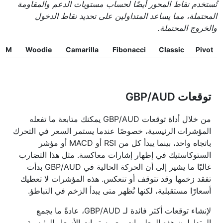
تُستخدم نقاط المحور أيضًا لحساب مستويات الدعم والمقاومة
المحتملة، مما يساعد المتداولين على تحديد نقاط الدخول
والخروج المحتملة.
DM
Woodie
Camarilla
Fibonacci
Classic
Pivot
توقعات GBP/AUD
من خلال أداة توقعات GBP/AUD يمكنك متابعة ما تفعله
المؤشرات الرئيسية، خصوصًا عندما يستمر السعر في التحرك
باتجاه واحد، بينما يبدأ كل من RSI أو MACD أو مؤشر
الستوكاستيك في إظهار إشارات معاكسة. مثل هذا التضارب
غالبًا ما يشير إلى أن الحركة الحالية في GBP/AUD بدأت
تفقد زخمها وقد تتوقف أو تنعكس. هذه المؤشرات لا تعطيك
أسعارًا مستقبلية، لكنها تُظهر متى يبدأ الزخم في التباطؤ.
لإنشاء توقعات أكثر فائدة لـ GBP/AUD، عادةً ما يجمع
المتداولون هذه المعلومات مع مستويات الأسعار الرئيسية