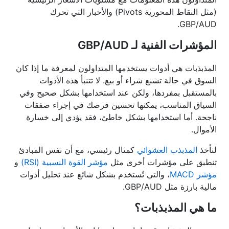
(مثل النقاط المحورية Pivots) والأخبار التي تحرك
GBP/AUD.
المؤشرات الفنية لـ GBP/AUD
المذبذبات هي أدوات يستخدمها المتداولون لمعرفة ما إذا كان
السوق في حالة تشبع شراء أو بيع. لا تتنبأ هذه الأدوات
بالمستقبل بمفردها، ولكن عند استخدامها بشكل صحيح وفي
السياق المناسب، يمكنها تحسين فرصك في إجراء صفقات
ناجحة. أما استخدامها بشكل خاطئ، فقد يؤدي إلى خسارة
الأموال.
لنأخذ
المذبذب العشوائي
كمثال رئيسي، مع أن نفس المبادئ
تنطبق على مؤشرات أخرى مثل
مؤشر القوة النسبية (RSI)
و
مؤشر MACD
، والتي تُستخدم بشكل شائع عند تحليل أدوات
مالية بارزة مثل GBP/AUD.
ما هي المذبذبات؟