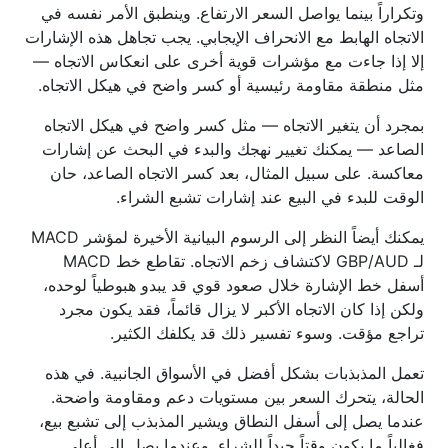
وتكراراً بينما يواصل السعر الارتفاع. وينطبق الأمر نفسه في
الاتجاه الهابط مع الانحراف الإيجابي. يجب تجاهل هذه الإشارات
إلا إذا جاءت مع مؤشرات قوية أخرى على انعكاس الاتجاه —
مثل منطقة مقاومة رئيسية أو كسر واضح في هيكل الاتجاه.
بمجرد أن يتغير الاتجاه — مثل كسر واضح في هيكل الاتجاه
الصاعد — يمكنك تغيير نهجك والبدء في البحث عن إشارات
معاكسة. على سبيل المثال، بعد كسر الاتجاه الصاعد، حان
الوقت للبدء في البيع عند إشارات تشبع الشراء.
يمكنك أيضاً النظر إلى الرسوم البيانية الأخيرة لمؤشر MACD
لـ GBP/AUD لاكتشاف زخم الاتجاه. تقاطع خط MACD
أسفل خط الإشارة خلال صعود قوي قد يبدو هبوطياً لوحده،
ولكن إذا كان الاتجاه الأكبر لا يزال قائماً، فقد يكون مجرد
تراجع مؤقت. وسوء تفسير ذلك قد يكلفك الكثير.
تعمل المذبذبات بشكل أفضل في الأسواق الجانبية. في هذه
الحالة، يتحرك السعر بين مستويات دعم ومقاومة واضحة.
عندما يصل إلى أسفل النطاق ويشير المذبذب إلى تشبع بيع،
فغالباً ما يكون وقتاً جيداً للشراء. وعندما يصل إلى أعلى