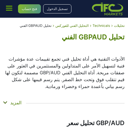
تسجيل الدخول
فتح حساب
تحليلات
Technicals
التحليل الفني للفوركس
تحليل GBPAUD الفني
تحليل GBPAUD الفني
الأدوات التقنية هي أداة تحليل فني تجمع تقييمات عدة مؤشرات
فنية لتسهيل الأمر على المتداولين والمستثمرين في العثور على
صفقات مربحة. أداة التحليل الفني GBP/AUD مصممة لتكون لها
قيم تتقلب فوق وتحت خط الصفر. يتم رسم قيمها على شكل
رسم بياني بأعمدة حمراء وخضراء ورمادية.
الملخص
المزيد
يمكن أن تكون الأدوات التقنية أداة تحليل فني ذات قيمة للعديد
من المحللين أو المتداولين. يستخدم العديد من المتداولين
GBP/AUD تحليل سعر
مجموعة من المؤشرات التكميلية لاتخاذ قرارات أفضل. تقوم