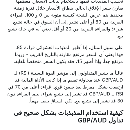
تحسب المذبذبات قيمها باستخدام بيانات الأسعار. معظمها
يقارن سعر الإغلاق الحالي بنطاق الأسعار خلال فترة زمنية
محددة. يتم عرض النتيجة كنسبة مئوية بين 0 و 100. القراءة
القريبة من 80 أو أعلى تشير إلى أن السوق في حالة تشبع
شراء؛ والقراءة القريبة من 20 أو أقل تعني أنه في حالة تشبع
بيع.
على سبيل المثال، إذا أظهر المذبذب العشوائي قراءة 85،
فهذا يعني أن السعر مرتفع مقارنة بالتاريخ القريب - وربما
مرتفع جداً. وإذا أظهر 15، فقد يكون السعر منخفضاً للغاية.
غالباً ما يشير المتداولون إلى مؤشر القوة النسبية (RSI) لـ
GBP/AUD عند محاولة تقييم ما إذا كانت الأداة المالية قد
ارتفعت بشكل مفرط بعد صعود قوي. قراءة أعلى من 70 في
RSI لـ GBP/AUD قد تشير إلى تشبع شراء، بينما القراءة دون
30 قد تشير إلى تشبع بيع. لكن السياق يبقى مهماً.
كيفية استخدام المذبذبات بشكل صحيح في
تداول GBP/AUD