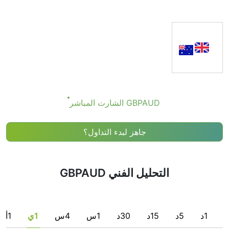
الأدوات التقنية بتبسيط هذه المهمة من خلال دمج أكثر المؤشرات
شيوعًا وإشاراتها.
من الواضح أننا لا نوصي أي شخص بشراء أو بيع أي أداة مالية بناءً
فقط على توصيات مؤشر التقييمات الفنية. التوصيات تشير فقط
إلى تحقق بعض الشروط لمجموعة من المؤشرات الفردية التي
قد تساعد المستخدم في اكتشاف ظروف مناسبة محتملة
للصفقة، إذا كانت متسقة مع استراتيجيته.
GBPAUD الشارت المباشر
جاهز لبدء التداول؟
التحليل الفني GBPAUD
1د
5د
15د
30د
1س
4س
1ي
1أ