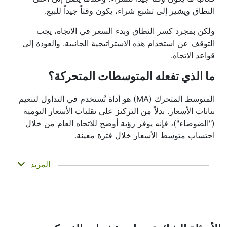
النطاق ويشير إلى تشبع شراء، يكون وقتاً جيداً للبيع.
ولكن بمجرد كسر النطاق وبدء السعر في الاتجاه، يجب
التوقف عن استخدام هذه الاستراتيجية الجانبية. والعودة إلى
قواعد الاتجاه.
ما الذي تفعله المتوسطات المتحركة؟
المتوسط المتحرك (MA) هو أداة تُستخدم في التداول لتنعيم
بيانات الأسعار. بدلاً من التركيز على تقلبات الأسعار اليومية
("الضوضاء")، فإنه يوفر رؤية أوضح للاتجاه العام من خلال
احتساب متوسط الأسعار خلال فترة معينة.
لا يتنبأ المتوسط المتحرك بما ستفعله الأسعار لاحقاً —
المزيد
بل يساعدك فقط في رؤية ما حدث بالفعل بشكل
أوضح. ولهذا يُطلق عليه مؤشر متأخر. غالباً ما يُستخدم
لتأكيد الاتجاهات، وتحديد الزخم، والتعرف على مناطق
الدعم أو المقاومة. وهناك مؤشرات أخرى مثل البولنجر
باند ومؤشر MACD تُبنى أساساً على المتوسطات
المتحركة.