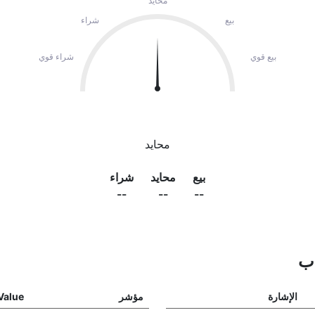
محايد
بيع
شراء
بيع قوي
شراء قوي
محايد
بيع
محايد
شراء
--
--
--
ذب
الإشارة
مؤشر
Value