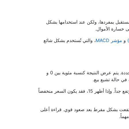
المستقبل بمفردها، ولكن عند استخدامها بشكل
 خسارة الأموال.
و
مؤشر MACD
، والتي تُستخدم بشكل شائع
تحسب المذبذبات قيمها باستخدام بيانات الأسعار. معظمها يقارن سعر الإغلاق الحالي بنطاق الأسعار خلال فترة زمنية محددة. يتم عرض النتيجة كنسبة مئوية بين 0 و
على سبيل المثال، إذا أظهر المذبذب العشوائي قراءة 85، فهذا يعني أن السعر مرتفع مقارنة بالتاريخ القريب - وربما مرتفع جداً. وإذا أظهر 15، فقد يكون السعر منخفضاً
ييم ما إذا كانت الأداة المالية قد ارتفعت بشكل مفرط بعد صعود قوي. قراءة أعلى