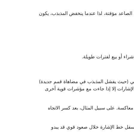
 الصاعد مؤقتة، لذا عندما ينخفض المذبذب، يكون
شراء أو بيع لفترات طويلة.
، قد يظهر الانحراف السلبي (حيث يفشل المذبذب في مضاهاة قمم جديدة)
ه الإشارات إلا إذا جاءت مع مؤشرات قوية أخرى
عاكسة. على سبيل المثال، بعد كسر الاتجاه
أيضاً النظر إلى الرسوم البيانية الأخيرة لمؤشر MACD لـ AUD/CHF لاكتشاف زخم الاتجاه. تقاطع خط MACD أسفل خط الإشارة خلال صعود قوي قد يبدو