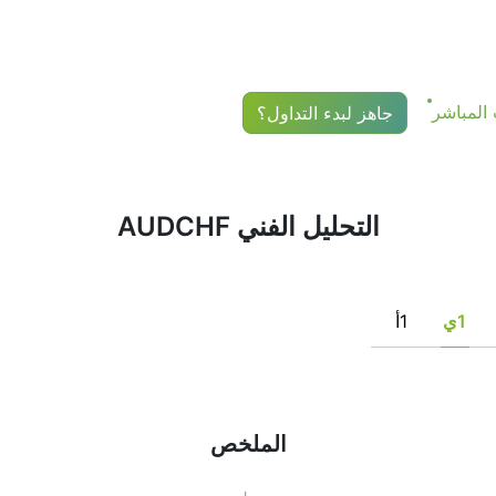
أداة مالية بناءً فقط على توصيات مؤشر التقييمات الفنية. التوصي
تشاف ظروف مناسبة محتملة للصفقة، إذا كانت متسقة مع استراتيجيت
جاهز لبدء التداول؟
التحليل الفني AUDCHF
1ي
1أ
الملخص