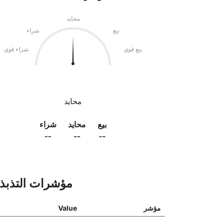
محايد
بيع
شراء
بيع قوي
شراء قوي
محايد
بيع
محايد
شراء
--
--
--
مؤشرات التذب
مؤشر
Value