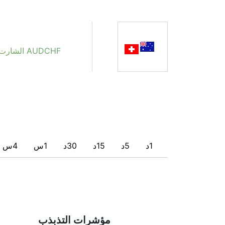
من الواضح أننا لا نوصي أي شخص بشراء أو بيع أي 
المؤشرات الفردية التي قد تساعد المستخدم في اك
AUDCHF الشارت المباشر
1د
5د
15د
30د
1س
4س
مؤشرات التذبذب