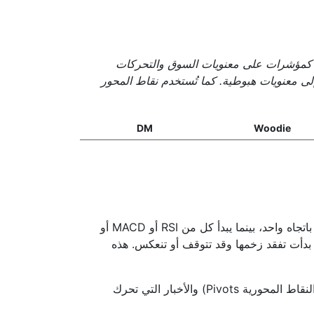
دم كمؤشرات على معنويات السوق والتحركات
 إلى معنويات هبوطية. كما تُستخدم نقاط المحور
DM
Woodie
من خلال أداة توقعات AUD/CHF يمكنك متابعة ما تفعله المؤشرات الرئيسية، خصوصًا عندما يستمر السعر في التحرك باتجاه واحد، بينما يبدأ كل من RSI أو MACD أو
ؤشر الستوكاستيك في إظهار إشارات معاكسة. مثل هذا التضارب غالبًا ما يشير إلى أن الحركة الحالية في AUD/CHF بدأت تفقد زخمها وقد تتوقف أو تنعكس. هذه
لإنشاء توقعات أكثر فائدة لـ AUD/CHF، عادةً ما يجمع المتداولون هذه المعلومات مع مستويات الأسعار الرئيسية (مثل النقاط المحورية Pivots) والأخبار التي تحرك