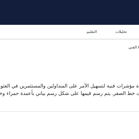
تحليلات
التعليم
دة مؤشرات فنية لتسهيل الأمر على المتداولين والمستثمرين في العثو
يمة للعديد من المحللين أو المتداولين. يستخدم العديد من المتداولين
خلال دمج أكثر المؤشرات شيوعًا وإشاراتها.