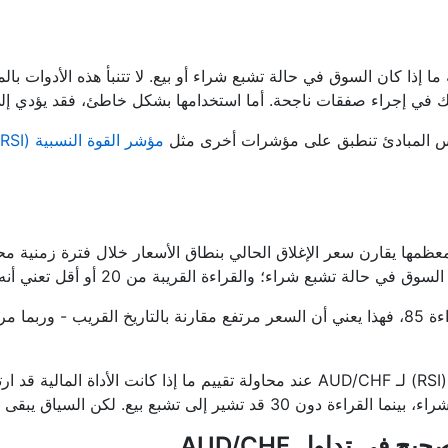
ا إذا كان السوق في حالة تشبع شراء أو بيع. لا تتنبأ هذه الأدوات ب
في إجراء صفقات ناجحة. أما استخدامها بشكل خاطئ، فقد يؤدي إلى
س المبادئ تنطبق على مؤشرات أخرى مثل
مؤشر القوة النسبية (RSI)
غالباً ما يشير المتداولون إلى مؤشر القوة النسبية (RSI) لـ AUD/CHF عند محاولة تق
في تداول AUD/CHF