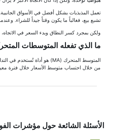
هبوطياً لوحده، ولكن إذا كان الاتجاه الأكبر لا يز
تعمل المذبذبات بشكل أفضل في الأسواق الجانبية
تشبع بيع، فغالباً ما يكون وقتاً جيداً للشراء. وعند
ولكن بمجرد كسر النطاق وبدء السعر في الاتجاه، يج
ما الذي تفعله المتوسطات المتحر
المتوسط المتحرك (MA) هو أداة 
من خلال احتساب متوسط الأسعار خلال فترة معين
لا يتنبأ المتوسط المتحرك بما ستفعله الأسعا
المتحركة.
في غياب آلية تنعيم.
الأسئلة الشائعة حول مؤشرات الف
أنواع المتوسطات المتحركة