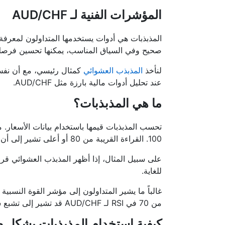
المؤشرات الفنية لـ AUD/CHF
المذبذبات هي أدوات يستخدمها المتداولون لمعرفة م
صحيح وفي السياق المناسب، يمكنها تحسين فرصك 
لنأخذ
المذبذب العشوائي
كمثال رئيسي، مع أن نف
عند تحليل أدوات مالية بارزة مثل AUD/CHF.
ما هي المذبذبات؟
100. القراءة القريبة من 80 أو أعلى تشير إلى أن السوق في حالة تشبع شراء؛ والقراءة القريبة من 20 أو أقل تعني أنه في حالة تشبع بيع.
للغاية.
من 70 في RSI لـ AUD/CHF قد تشير إلى تشبع شراء، بينما القراءة دون 30 قد تشير إلى تشبع بيع. لكن السياق يبقى مهماً.
كيفية استخدام المذبذبات بشكل صحيح 