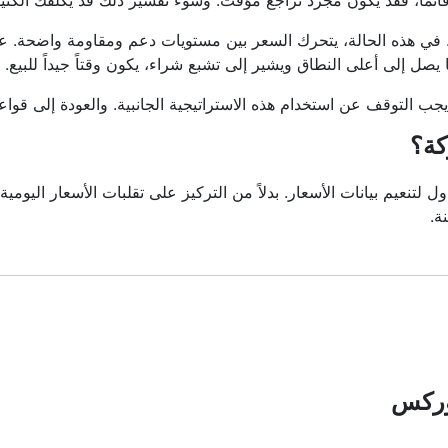
ال قائماً، فقد يكون مجرد تراجع مؤقت. وسوء تفسير ذلك قد يكلفك الكثير
. في هذه الحالة، يتحرك السعر بين مستويات دعم ومقاومة واضحة. ع
ما يصل إلى أعلى النطاق ويشير إلى تشبع شراء، يكون وقتاً جيداً للبيع.
ب التوقف عن استخدام هذه الاستراتيجية الجانبية. والعودة إلى قواعد 
كة؟
تُستخدم في التداول لتنعيم بيانات الأسعار. بدلاً من التركيز على تقلبات الأسعار 
ة.
ر لاحقاً — بل يساعدك فقط في رؤية ما حدث بالفعل بشكل أوضح. ولهذا 
على سبيل المثال، قد يستخدم المتداولون الذ
وركس